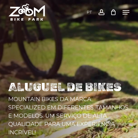
Skip
Men
to
PT
account
main
content
ALUGUEL DE BIKES
MOUNTAIN BIKES DA MARCA
SPECIALIZED EM DIFERENTES TAMANHOS
E MODELOS. UM SERVIÇO DE ALTA
QUALIDADE PARA UMA EXPERIÊNCIA
INCRÍVEL!