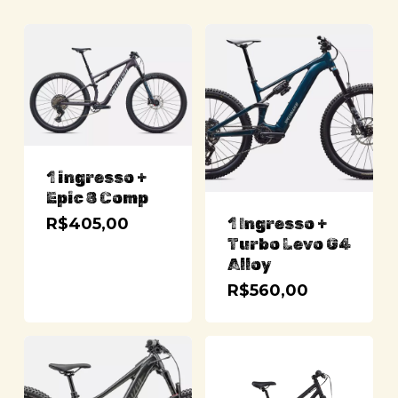
1 ingresso +
Epic 8 Comp
1 Ingresso +
R$
405,00
Turbo Levo G4
Alloy
R$
560,00