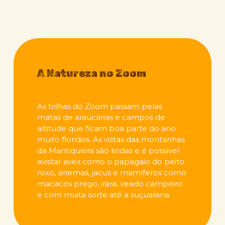
de diversão nas trilhas para mountain bike de
2
Campos do Jordão, contando com 17 trilhas em
of
mais de 30 km, sendo que 20 km desenhados e
16
construídos do zero e tudo muito bem sinalizado
conforme orientações internacionais.
A Natureza no Zoom
Espaço Flow / Pump Track
As trilhas do Zoom passam pelas
Em abril de 2016 foi construído a área de Pump
matas de araucárias e campos de
Track e saltos, um espaço “Flow”, que permite
altitude que ficam boa parte do ano
diversão e aprendizado para todos o níveis de
muito floridos. As vistas das montanhas
ciclista.
da Mantiqueira são lindas e é possível
avistar aves como o papagaio do peito
A história
roxo, siriemas, jacus e mamíferos como
sempre
macacos prego, irara, veado campeiro
continua, com
e com muita sorte até a suçuarana.
diversas
melhorias,
tanto em