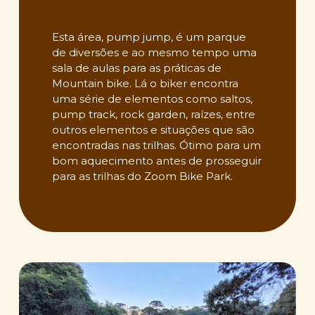
Esta área, pump jump, é um parque
Rancho Santo Antônio
de diversões e ao mesmo tempo uma
Entre 2014 e
sala de aulas para as práticas de
2015, iniciamos
Mountain bike. Lá o biker encontra
a convite de
uma série de elementos como saltos,
Lígia Eisenhlor,
pump track, rock garden, raízes, entre
pesquisas de
outros elementos e situações que são
campo e
encontradas nas trilhas. Ótimo para um
levantamento
bom aquecimento antes de prosseguir
de área para a
para as trilhas do Zoom Bike Park.
criação de um
novo Zoom
Bike Park, na
Fazenda
Rancho Santo
Play Video
Antonio –
Aventura no
Rancho. No
primeiro