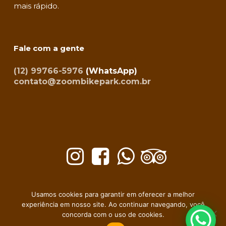
mais rápido.
Fale com a gente
(12) 99766-5976
(WhatsApp)
contato@zoombikepark.com.br
©ZOOM BIKE PARK LTDA – CNPJ. 44.004.666/0001-93 – R. FELICIO
RAIMUNDO, 626, SL 01, CAMPOS DO JORDÃO – SP – 12460-000 | SITE POR
Usamos cookies para garantir em oferecer a melhor
NAÇÃODESIGN
experiência em nosso site. Ao continuar navegando, você
POLÍTICA DE PRIVACIDADE
|
TERMOS E CONDIÇÕES
|
PERGUNTAS
concorda com o uso de cookies.
FREQUENTES