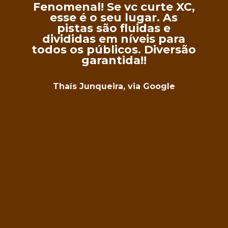
Um paraíso para mountain
bikers! Trilhas trabalhadas
com perfeição, flow,
desafios, evolução e muita
diversão.
Excelente estrutura
receptiva, bar e
lanchonete, loja, aluguel
de bikes (inclusive as
melhores e-mtbs). Outras
atividades para todos os
interesses, arvorismo,
cavalgada.
Também tem hospedagem
para uma imersão na
aventura! Recomendo
muito a vista, sempre que
possível vou curtir!
Rodrigo Veneziani, via Google