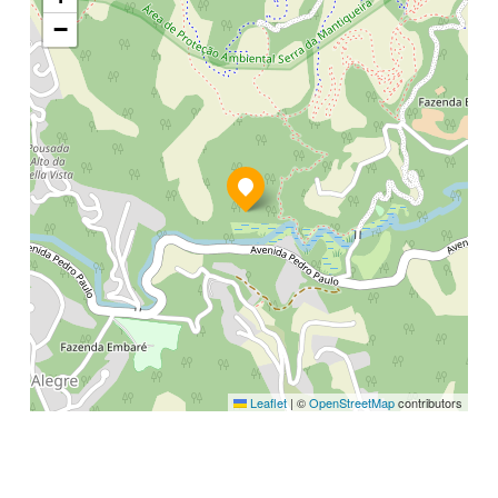
−
Leaflet
|
©
OpenStreetMap
contributors