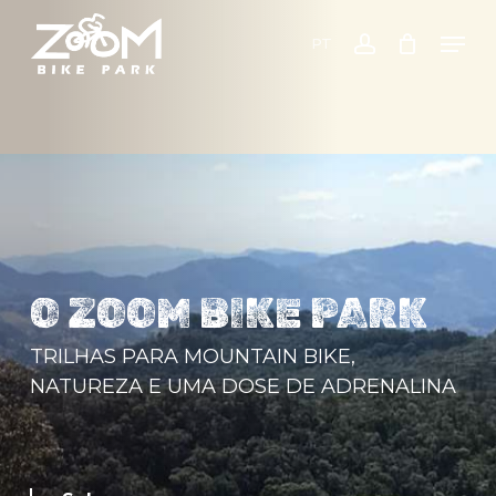
Skip
Men
to
PT
account
main
content
O ZOOM BIKE PARK
TRILHAS PARA MOUNTAIN BIKE,
NATUREZA E UMA DOSE DE ADRENALINA