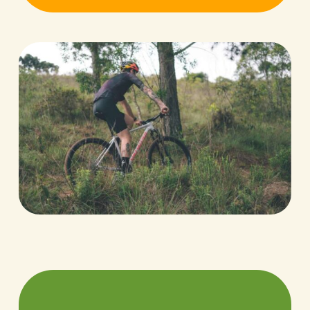
trilhas como
em nossa infra
estrutura de
atendimento
como base de
atendimento
com lojinha,
aluguel de
mountain
bikes, estacionamento, vestiários, box lava bike, etc.
Também conta com os serviços do Aventura no
Rancho (tirolesas, passeios à cavalo, arborismo, etc),
Rango no Rancho (restaurante – lanchonete) –
Chalés do Rancho.
Em 2016 lançamos nossas Aulas de Mountain Bike,
com instrução certificada PMBIA, usando de uma
interessante metodologia de ensino que visa trazer
mais segurança e diversão para o esporte.