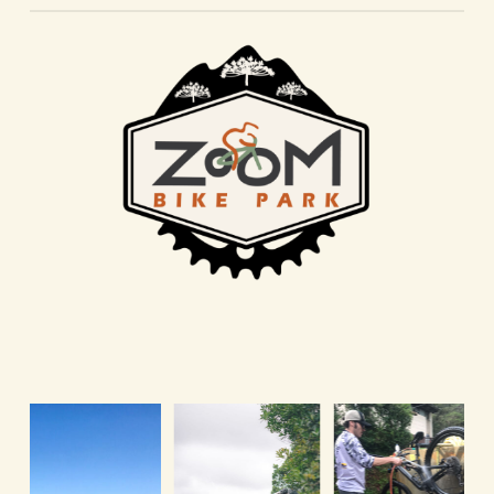
O Zoom Bike
Park foi
idealizado
pelo Marcio
Prado,
praticante de
mountain bike
desde 1990.
Em 2007
recebeu de
presente um
livro sobre
construção e
manutenção
de trilhas, o
IMBA – Trail Solutions. Passou a acompanhar os
movimentos voluntários de construção de trilhas e
o impacto econômico positivo nas regiões que
incentivam o mountain bike e quis iniciar no Brasil
algumas destas práticas.