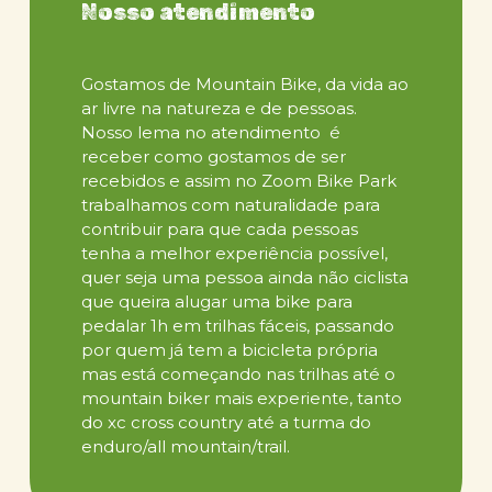
Além de nossa vontade por melhorar as trilhas e
Nosso atendimento
estruturas de atendimento, a segurança é uma
grande preocupação. Trabalhamos sob um sistema
de gestão de riscos e nos mantemos atualizados
Gostamos de Mountain Bike, da vida ao
constantemente em primeiros socorros.
ar livre na natureza e de pessoas.
Nosso lema no atendimento é
E tem um tanto de histórias para aualizar aqui,
receber como gostamos de ser
agurdem…
recebidos e assim no Zoom Bike Park
trabalhamos com naturalidade para
contribuir para que cada pessoas
tenha a melhor experiência possível,
quer seja uma pessoa ainda não ciclista
que queira alugar uma bike para
pedalar 1h em trilhas fáceis, passando
por quem já tem a bicicleta própria
mas está começando nas trilhas até o
mountain biker mais experiente, tanto
do xc cross country até a turma do
enduro/all mountain/trail.