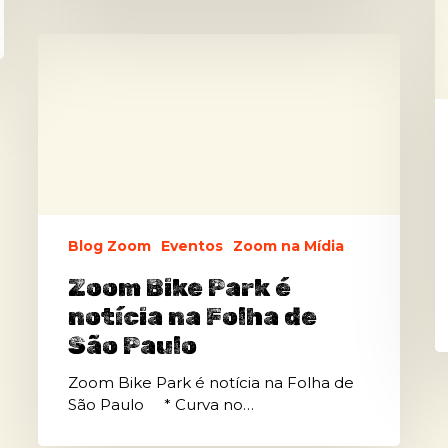
n
B
Zoom
F
Bike
P
Park
T
é
notícia
na
Folha
de
São
Paulo
Blog Zoom
Eventos
Zoom na Mídia
Zoom Bike Park é
notícia na Folha de
São Paulo
Zoom Bike Park é notícia na Folha de
São Paulo * Curva no…