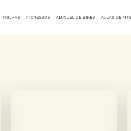
TRILHAS
INGRESSOS
ALUGUEL DE BIKES
AULAS DE MT
Problema
P
resolvido
d
na
T
Trilha
p
do
Tr
Barro
M