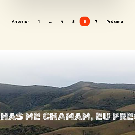
Anterior
1
…
4
5
6
7
Próximo
LHAS ME CHAMAM, EU PREC