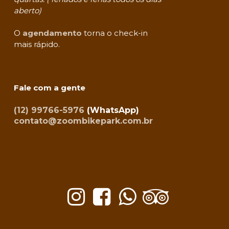
aberto)
O
agendamento
torna o check-in
mais rápido.
Fale com a gente
(12) 99766-5976
(WhatsApp)
contato@zoombikepark.com.br
©ZOOM BIKE PARK LTDA – CNPJ. 44.004.666/0001-93 – R. FELICIO