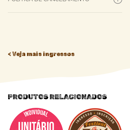
Os ingressos e o aluguel de bicicletas, podem ser
cancelados até sete dias corridos após a compra,
desde que ainda não tenham sido usados e no caso
do aluguel de bicicletas e aulas, com no mínimo
48h de antecedência da data agendada.
< Veja mais ingressos
PRODUTOS RELACIONADOS