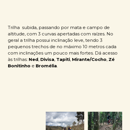
Trilha subida, passando por mata e campo de
altitude, com 3 curvas apertadas com raízes. No
geral a trilha possui inclinação leve, tendo 3
pequenos trechos de no máximo 10 metros cada
com inclinações um pouco mais fortes. Dá acesso
às trilhas:
Ned
,
Divisa
,
Tapiti
,
Mirante/Cocho
,
Zé
Bonitinho
e
Bromélia
.