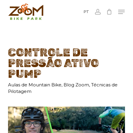
Skip
Men
to
PT
account
main
content
CONTROLE DE
PRESSÃO ATIVO
PUMP
Aulas de Mountain Bike
,
Blog Zoom
,
Técnicas de
Pilotagem